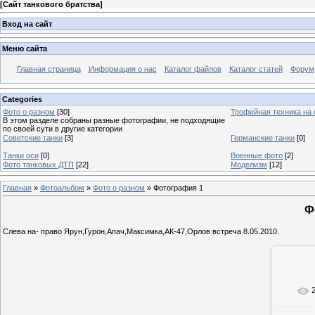
[
Сайт танкового братства
]
Вход на сайт
Меню сайта
Главная страница
Информация о нас
Каталог файлов
Каталог статей
Форум
Categories
Фото о разном
[30]
Трофейная техника на
В этом разделе собраны разные фотографии, не подходящие
по своей сути в другие категории
Советские танки
[3]
Германские танки
[0]
Танки оси
[0]
Военные фото
[2]
Фото танковых ДТП
[22]
Моделизм
[12]
Главная
»
Фотоальбом
»
Фото о разном
» Фотография 1
Ф
Слева на- право Ярун,Гурон,Апач,Максимка,АК-47,Орлов встреча 8.05.2010.