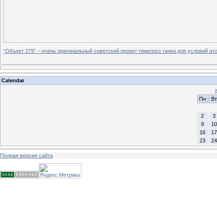
“Объект 279” – очень оригинальный советский проект тяжелого танка для условий 
Calendar
Пн
Вт
2
3
9
10
16
17
23
24
Полная версия сайта