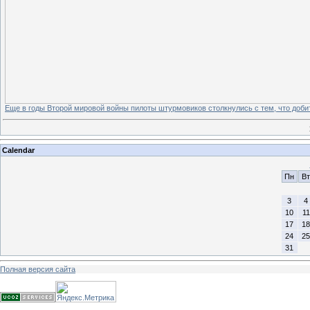
Еще в годы Второй мировой войны пилоты штурмовиков столкнулись с тем, что доби
Calendar
Пн
Вт
3
4
10
11
17
18
24
25
31
Полная версия сайта