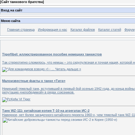
[
Сайт танкового братства
]
Вход на сайт
Меню сайта
Главная страница
Информация о нас
Каталог файлов
Каталог статей
Форум
Tigerfibel: иллюстрированное пособие немецких танкистов
Так стереотипно сложилось, что немцы – это скрупулезная и точная нация, которой 
...
Читать дальше »
Малоизвестные факты о танке «Тигр»
Немецкий тяжелый танк, вступивший в первый бой осенью 1942 года, до конца войн
репутацию «непобедимой» в рядах союзников.
Танк WZ-111: китайская копия Т-10 на агрегатах ИС-2
Наверное, нет более загадочного китайского проекта 1960-х, чем тяжелый танк WZ-11