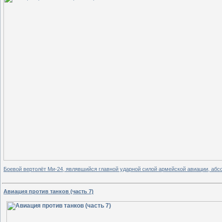
Боевой вертолёт Ми-24, являвшийся главной ударной силой армейской авиации, абс
Авиация против танков (часть 7)