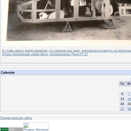
А чтобы иметь представление, что именно вас ждет, предлагаю взглянуть на некотор
Очень интересная серия фото, посвященных Рено FT-17
Calendar
Пн
Вт
6
7
13
14
20
21
27
28
Полная версия сайта