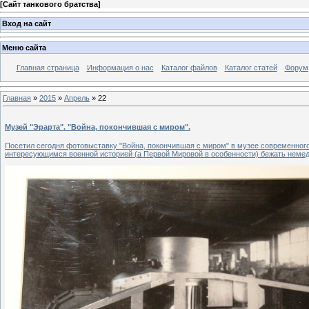
[
Сайт танкового братства
]
Вход на сайт
Меню сайта
Главная страница
Информация о нас
Каталог файлов
Каталог статей
Форум
Главная
»
2015
»
Апрель
»
22
Музей "Эрарта". "Война, покончившая с миром".
Посетил сегодня фотовыставку "Война, покончившая с миром" в музее современного
интересующимся военной историей (а Первой Мировой в особенности) бежать немед