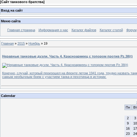
[
Сайт танкового братства
]
Вход на сайт
Меню сайта
Главная страница
Информация о нас
Каталог файлов
Каталог статей
Форум
Главная
»
2015
»
Ноябрь
»
19
Неравные танковые дуэли. Часть 4. Красноармеец с топором против Pz.38(t)
Конечно, случай, который произошел на фронте летом 1941 года, трудно назвать тан
самым необычным боем с участием танка и пехотинца в истории.
Calendar
Пн
Вт
2
3
9
10
16
17
23
24