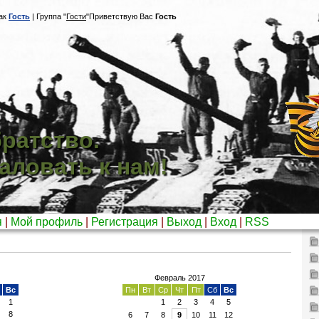
ак
Гость
|
Группа
"
Гости
"
Приветствую Вас
Гость
ратство.
аловать к нам!
я
|
Мой профиль
|
Регистрация
|
Выход
|
Вход
|
RSS
Февраль 2017
Вс
Пн
Вт
Ср
Чт
Пт
Сб
Вс
1
1
2
3
4
5
8
6
7
8
9
10
11
12