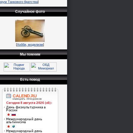
орум Танкового братства
]
Случайное фото
[
Хобби, моделизм
]
Мы помним
Есть повод