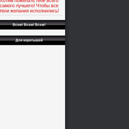
Хотим пожелать тебе всего
самого лучшего! Чтобы все
твои желания исполнились!
Всем! Всем! Всем!
Для коротышей