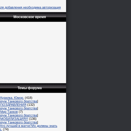
ля добавления необходима авторизация
Московское время
Темы форума
Курилка. Юмор.
(418)
орум Танкового братства
]
ПОЗДРАВЛЕНИЯ
(132)
орум Танкового братства
]
Мир Танков
(7)
орум Танкового братства
]
МОБИЛИЗАЦИЯ!!!
(136)
орум Танкового братства
]
Кто лучший в матче?Их должны знать
е.
(74)