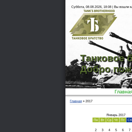
Суббота, 08.08.2026, 18:08 |
Вы вошли к
Танковое б
Добро пож
Главна
Главная
»
2017
Январь 2017
Пн
Вт
Ср
Чт
Пт
Сб
2
3
4
5
6
7