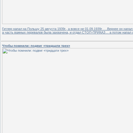
Гитлер напал на Польшу 25 августа 1939г., а вовсе не 01.09.1939г…..Вернее он нап
а часть важных перевалов была захвачена, и отдал СТОП-ПРИКАЗ… а потом напал с
Чтобы помнили: подвиг «тридцати трех»