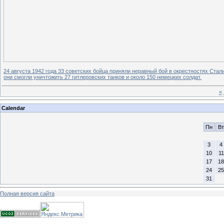
24 августа 1942 года 33 советских бойца приняли неравный бой в окрестностях Стал
они смогли уничтожить 27 гитлеровских танков и около 150 немецких солдат.
«
Calendar
Пн
Вт
3
4
10
11
17
18
24
25
31
Полная версия сайта