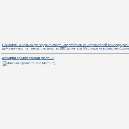
Несмотря на невысокую эффективность сверхзвуковых истребителей-бомбардировщ
действиях против танков, руководство ВВС до начала 70-х годов не видело необхо
Авиация против танков (часть 3)