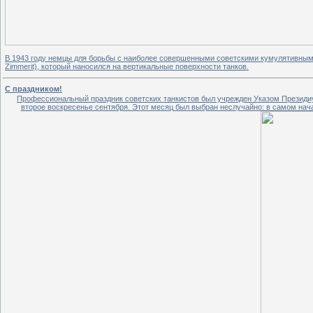
В 1943 году немцы для борьбы с наиболее совершенными советскими кумулятивны
Zimmerit), который наносился на вертикальные поверхности танков.
С праздником!
Профессиональный праздник советских танкистов был учрежден Указом Президиу
второе воскресенье сентября. Этот месяц был выбран неслучайно: в самом нача