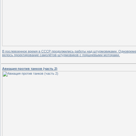
В послевоенное время в СССР продолжились работы над штурмовиками. Одновреме
велось проектирование самолётов-штурмовиков с поршневыми моторами.
Авиация против танков (часть 2)