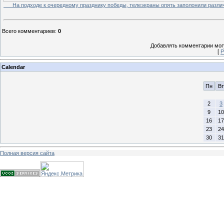
На подходе к очередному празднику победы, телеэкраны опять заполонили различ
Всего комментариев
:
0
Добавлять комментарии могу
[
Р
Calendar
Пн
Вт
2
3
9
10
16
17
23
24
30
31
Полная версия сайта