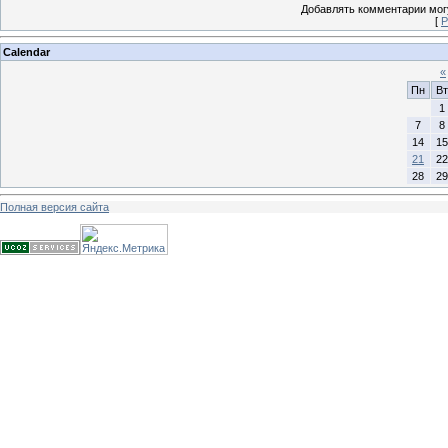
Добавлять комментарии могу
[
Р
Calendar
«
Пн
Вт
1
7
8
14
15
21
22
28
29
Полная версия сайта