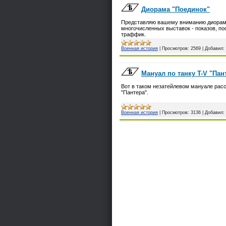
Диорама "Поединок"
Представляю вашему вниманию диораму 
многочисленных выставок - показов, п
траффик.
Военная история
|
Просмотров:
2569
|
Добавил:
Мануал по танку T-V "Пан
Вот в таком незатейлевом мануале расс
"Пантера".
Военная история
|
Просмотров:
3136
|
Добавил: