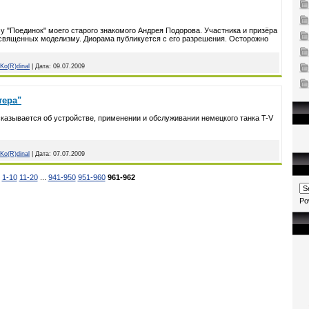
"Поединок" моего старого знакомого Андрея Подорова. Участника и призёра
освященных моделизму. Диорама публикуется с его разрешения. Осторожно
Ko(R)dinal
|
Дата:
09.07.2009
тера"
казывается об устройстве, применении и обслуживании немецкого танка T-V
Ko(R)dinal
|
Дата:
07.07.2009
1-10
11-20
...
941-950
951-960
961-962
Po