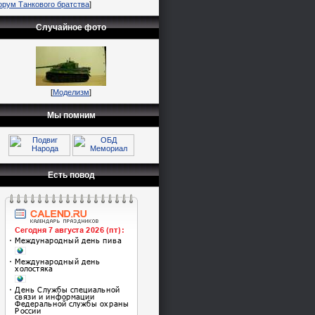
орум Танкового братства
]
Случайное фото
[
Моделизм
]
Мы помним
Есть повод