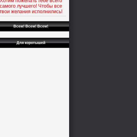
Хотим пожелать тебе всего
самого лучшего! Чтобы все
твои желания исполнились!
Всем! Всем! Всем!
Для коротышей