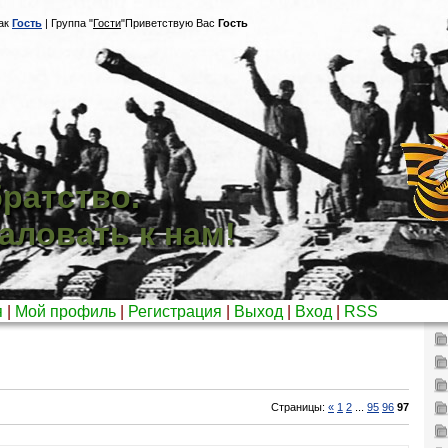
ак
Гость
|
Группа
"
Гости
"
Приветствую Вас
Гость
ратство.
аловать к нам!
я
|
Мой профиль
|
Регистрация
|
Выход
|
Вход
|
RSS
Страницы
:
«
1
2
...
95
96
97