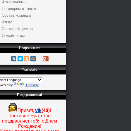
Фотоальбомы
Поговорим о танках
Состав команды
Чтиво
Состав общества
Онлайн игры
Поделиться
Translate
wered by
Translate
Поздравляем!
Привет,
vik
(40)
!
Танковое Братство
поздравляет тебя с Днем
Рождения!