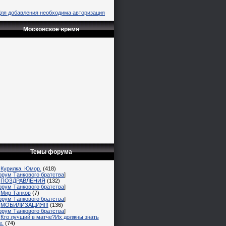
ля добавления необходима авторизация
Московское время
Темы форума
Курилка. Юмор.
(418)
орум Танкового братства
]
ПОЗДРАВЛЕНИЯ
(132)
орум Танкового братства
]
Мир Танков
(7)
орум Танкового братства
]
МОБИЛИЗАЦИЯ!!!
(136)
орум Танкового братства
]
Кто лучший в матче?Их должны знать
е.
(74)