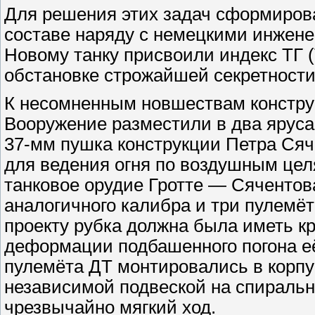
Для решения этих задач сформирова
составе наряду с немецкими инжене
Новому танку присвоили индекс ТГ (
обстановке строжайшей секретности
К несомненным новшествам конструк
Вооружение разместили в два ярус
37-мм пушка конструкции Петра Сяч
для ведения огня по воздушным цел
танковое орудие Гротте — Сячентов
аналогичного калибра и три пулемё
проекту рубка должна была иметь кр
деформации подбашенного погона е
пулемёта ДТ монтировались в корпус
независимой подвеской на спиральн
чрезвычайно мягкий ход.