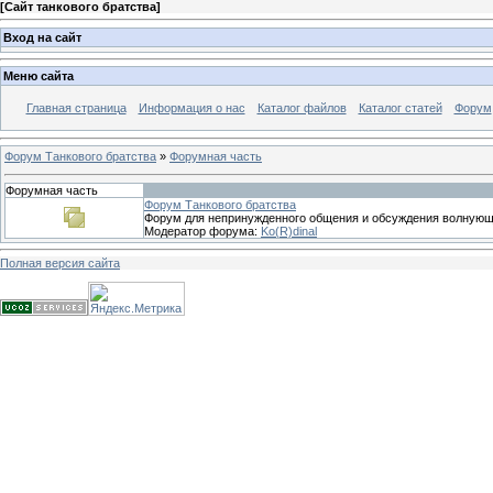
[
Сайт танкового братства
]
Вход на сайт
Меню сайта
Главная страница
Информация о нас
Каталог файлов
Каталог статей
Форум
Форум Танкового братства
»
Форумная часть
Форумная часть
Форум Танкового братства
Форум для непринужденного общения и обсуждения волнующ
Модератор форума:
Ko(R)dinal
Полная версия сайта