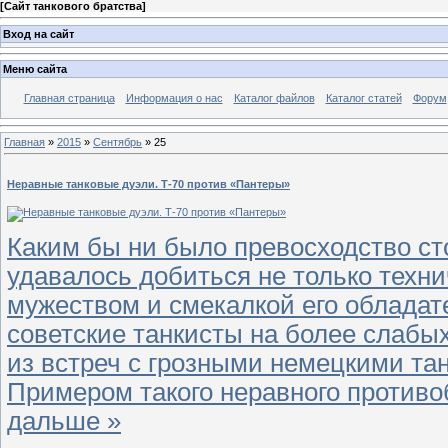
[
Сайт танкового братства
]
Вход на сайт
Меню сайта
Главная страница
Информация о нас
Каталог файлов
Каталог статей
Форум
Главная
»
2015
»
Сентябрь
»
25
Неравные танковые дуэли. Т-70 против «Пантеры»
Каким бы ни было превосходство сто
удавалось добиться не только техн
мужеством и смекалкой его обладат
советские танкисты на более слаб
из встреч с грозными немецкими та
Примером такого неравного противоб
дальше »