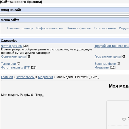
[
Сайт танкового братства
]
Вход на сайт
Меню сайта
Главная страница
Информация о нас
Каталог файлов
Каталог статей
Форум
Categories
Фото о разном
[30]
Трофейная техника на
В этом разделе собраны разные фотографии, не подходящие
по своей сути в другие категории
Советские танки
[3]
Германские танки
[0]
Танки оси
[0]
Военные фото
[2]
Фото танковых ДТП
[22]
Моделизм
[12]
Главная
»
Фотоальбом
»
Моделизм
» Моя модель Pzkpfw 6 ,,Тигр,,
Моя моде
Моя модель Pzkpfw 6 ,,Тигр,,
В ре