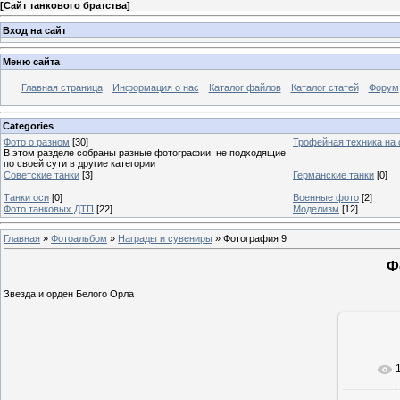
[
Сайт танкового братства
]
Вход на сайт
Меню сайта
Главная страница
Информация о нас
Каталог файлов
Каталог статей
Форум
Categories
Фото о разном
[30]
Трофейная техника на
В этом разделе собраны разные фотографии, не подходящие
по своей сути в другие категории
Советские танки
[3]
Германские танки
[0]
Танки оси
[0]
Военные фото
[2]
Фото танковых ДТП
[22]
Моделизм
[12]
Главная
»
Фотоальбом
»
Награды и сувениры
» Фотография 9
Ф
Звезда и орден Белого Орла