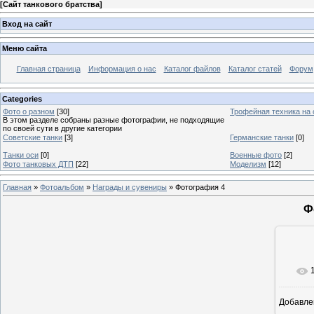
[
Сайт танкового братства
]
Вход на сайт
Меню сайта
Главная страница
Информация о нас
Каталог файлов
Каталог статей
Форум
Categories
Фото о разном
[30]
Трофейная техника на
В этом разделе собраны разные фотографии, не подходящие
по своей сути в другие категории
Советские танки
[3]
Германские танки
[0]
Танки оси
[0]
Военные фото
[2]
Фото танковых ДТП
[22]
Моделизм
[12]
Главная
»
Фотоальбом
»
Награды и сувениры
» Фотография 4
Ф
Добавле
16