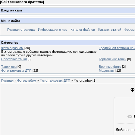
[
Сайт танкового братства
]
Вход на сайт
Меню сайта
Главная страница
Информация о нас
Каталог файлов
Каталог статей
Форум
Categories
Фото о разном
[30]
Трофейная техника на
В этом разделе собраны разные фотографии, не подходящие
по своей сути в другие категории
Советские танки
[3]
Германские танки
[0]
Танки оси
[0]
Военные фото
[2]
Фото танковых ДТП
[22]
Моделизм
[12]
Главная
»
Фотоальбом
»
Фото танковых ДТП
» Фотография 1
Ф
Добавлено