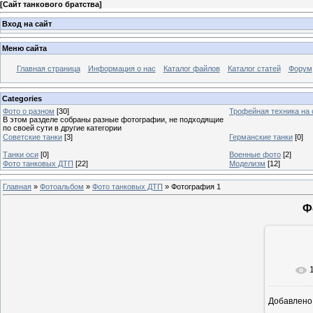
[
Сайт танкового братства
]
Вход на сайт
Меню сайта
Главная страница
Информация о нас
Каталог файлов
Каталог статей
Форум
Categories
Фото о разном
[30]
Трофейная техника на
В этом разделе собраны разные фотографии, не подходящие
по своей сути в другие категории
Советские танки
[3]
Германские танки
[0]
Танки оси
[0]
Военные фото
[2]
Фото танковых ДТП
[22]
Моделизм
[12]
Главная
»
Фотоальбом
»
Фото танковых ДТП
» Фотография 1
Ф
Добавлено