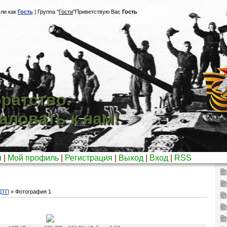
ли как
Гость
|
Группа
"
Гости
"
Приветствую Вас
Гость
ратство.
аловать к нам!
я
|
Мой профиль
|
Регистрация
|
Выход
|
Вход
|
RSS
 ДТП
» Фотография 1