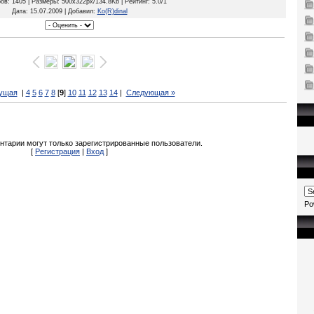
ров
: 1405 |
Размеры
: 500x322px/134.8Kb |
Рейтинг
: 5.0/1
Дата
: 15.07.2009 |
Добавил
:
Ko(R)dinal
ущая
|
4
5
6
7
8
[
9
]
10
11
12
13
14
|
Следующая »
нтарии могут только зарегистрированные пользователи.
[
Регистрация
|
Вход
]
Po