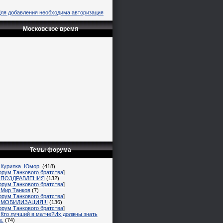
ля добавления необходима авторизация
Московское время
Темы форума
Курилка. Юмор.
(418)
орум Танкового братства
]
ПОЗДРАВЛЕНИЯ
(132)
орум Танкового братства
]
Мир Танков
(7)
орум Танкового братства
]
МОБИЛИЗАЦИЯ!!!
(136)
орум Танкового братства
]
Кто лучший в матче?Их должны знать
е.
(74)