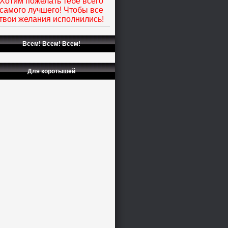
Хотим пожелать тебе всего
самого лучшего! Чтобы все
твои желания исполнились!
Всем! Всем! Всем!
Для коротышей