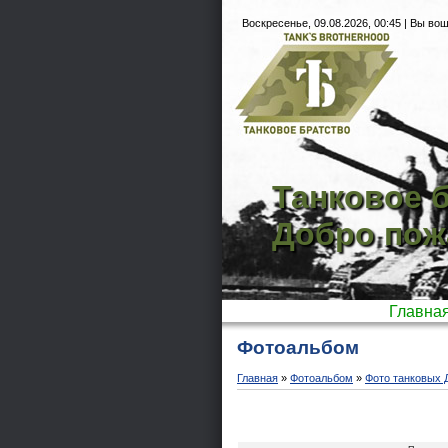
Воскресенье, 09.08.2026, 00:45 |
Вы вош
Танковое б
Добро пож
Главна
Фотоальбом
Главная
»
Фотоальбом
»
Фото танковых