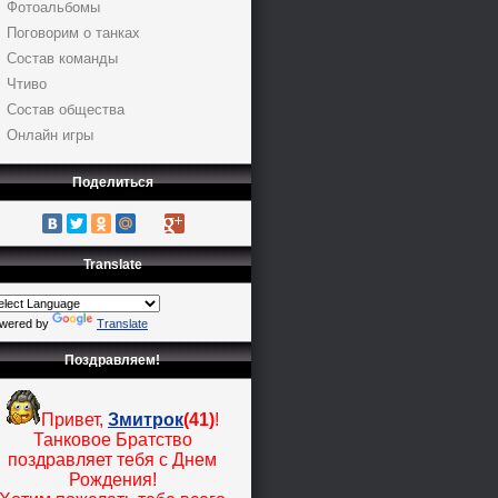
Фотоальбомы
Поговорим о танках
Состав команды
Чтиво
Состав общества
Онлайн игры
Поделиться
Translate
wered by
Translate
Поздравляем!
Привет,
Змитрок
(41)
!
Танковое Братство
поздравляет тебя с Днем
Рождения!