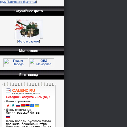
орум Танкового братства
]
Случайное фото
[
Фото о разном
]
Мы помним
Есть повод