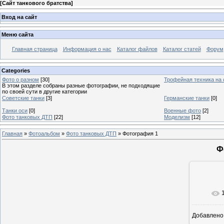
[
Сайт танкового братства
]
Вход на сайт
Меню сайта
Главная страница
Информация о нас
Каталог файлов
Каталог статей
Форум
Categories
Фото о разном
[30]
Трофейная техника на
В этом разделе собраны разные фотографии, не подходящие
по своей сути в другие категории
Советские танки
[3]
Германские танки
[0]
Танки оси
[0]
Военные фото
[2]
Фото танковых ДТП
[22]
Моделизм
[12]
Главная
»
Фотоальбом
»
Фото танковых ДТП
» Фотография 1
Ф
Добавлено